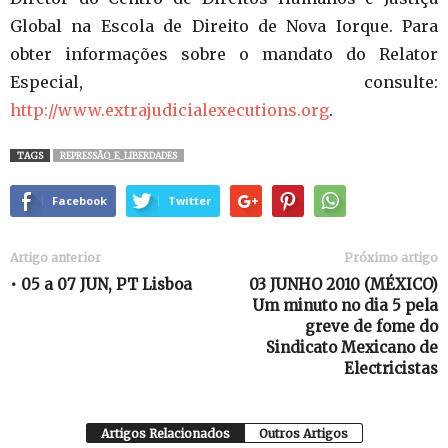
Global na Escola de Direito de Nova Iorque. Para
obter informações sobre o mandato do Relator
Especial, consulte:
http://www.extrajudicialexecutions.org
.
TAGS
REPRESSÃO_E_LIBERDADES
Facebook
Twitter
Artigo anterior
Próximo artigo
• 05 a 07 JUN, PT Lisboa
03 JUNHO 2010 (MÉXICO)
Um minuto no dia 5 pela
greve de fome do
Sindicato Mexicano de
Electricistas
Artigos Relacionados
Outros Artigos