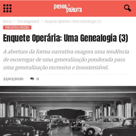
Início
Uncategorized
Enquete Operária: Uma Genealogia (3)
UNCATEGORIZED
Enquete Operária: Uma Genealogia (3)
A abertura da forma narrativa exagera uma tendência
de escorregar de uma generalização ponderada para
uma generalização excessiva e insustentável.
22/02/2020
0