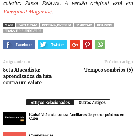
coletivo Passa Palavra. A versão original está em
Viewpoint Magazine
.
TAGS
CAPITALISMO
EXTREMA_ESQUERDA
MARXISMO
REFLEXÕES
TRABALHO_E_SINDICATOS
Facebook
Twitter
Artigo anterior
Próximo artigo
Seta Atacadista:
Tempos sombrios (5)
aprendizados da luta
contra um calote
Artigos Relacionados
Outros Artigos
[Cuba] Violencia contra familiares de presos políticos en
Cuba
Competências