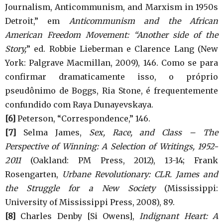
Journalism, Anticommunism, and Marxism in 1950s
Detroit,” em
Anticommunism and the African
American Freedom Movement: “Another side of the
Story,
” ed. Robbie Lieberman e Clarence Lang (New
York: Palgrave Macmillan, 2009), 146. Como se para
confirmar dramaticamente isso, o próprio
pseudônimo de Boggs, Ria Stone, é frequentemente
confundido com Raya Dunayevskaya.
[6]
Peterson, “Correspondence,” 146.
[7]
Selma James,
Sex, Race, and Class – The
Perspective of Winning: A Selection of Writings, 1952-
2011
(Oakland: PM Press, 2012), 13-14; Frank
Rosengarten,
Urbane Revolutionary: CLR. James and
the Struggle for a New Society
(Mississippi:
University of Mississippi Press, 2008), 89.
[8]
Charles Denby [Si Owens],
Indignant Heart: A