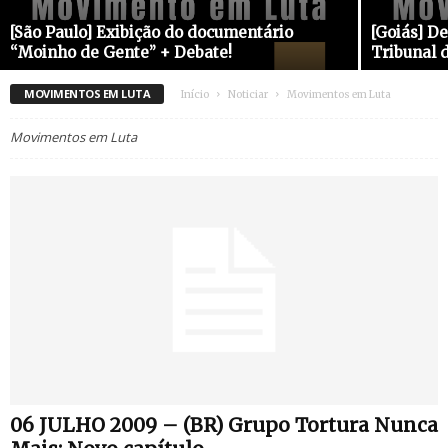
[São Paulo] Exibição do documentário
[Goiás] D
“Moinho de Gente” + Debate!
Tribunal d
MOVIMENTOS EM LUTA
Início
Noticiar
Movimentos em Luta
Movimentos em Luta
06 JULHO 2009 – (BR) Grupo Tortura Nunca