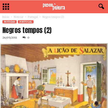
Início
Noticiar
Portugal
Negros tempos (2)
NOTICIAR
PORTUGAL
Negros tempos (2)
26/05/2011
0