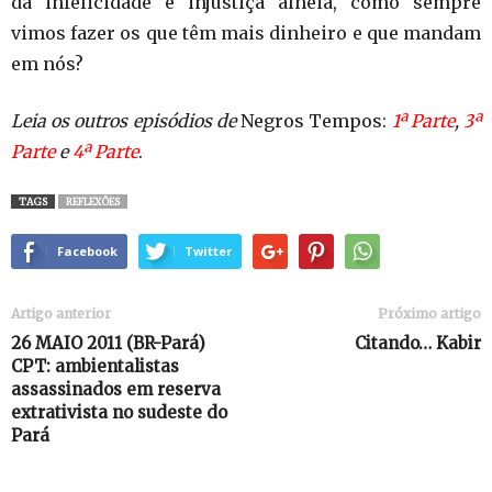
da infelicidade e injustiça alheia, como sempre
vimos fazer os que têm mais dinheiro e que mandam
em nós?
Leia os outros episódios de
Negros Tempos:
1ª Parte
,
3ª
Parte
e
4ª Parte
.
TAGS
REFLEXÕES
Facebook
Twitter
Artigo anterior
Próximo artigo
26 MAIO 2011 (BR-Pará)
Citando… Kabir
CPT: ambientalistas
assassinados em reserva
extrativista no sudeste do
Pará