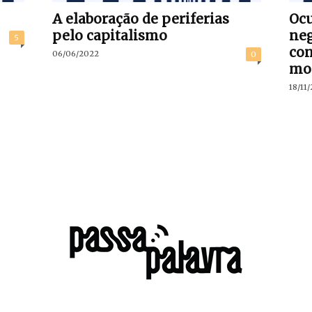
A elaboração de periferias
Oc
pelo capitalismo
neg
5
con
06/06/2022
0
mor
18/11