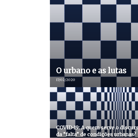
O urbano e as lutas
17/02/2020
COVID-19: A quem serve o discur
da “falta” de condições urbanas?