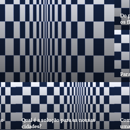
Do p
os f
Para
so
Qual é a solução para as nossas
Com 
cidades?
uma