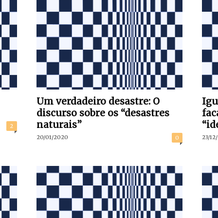
Um verdadeiro desastre: O
Igu
discurso sobre os “desastres
fac
naturais”
“id
2
20/01/2020
23/12
0