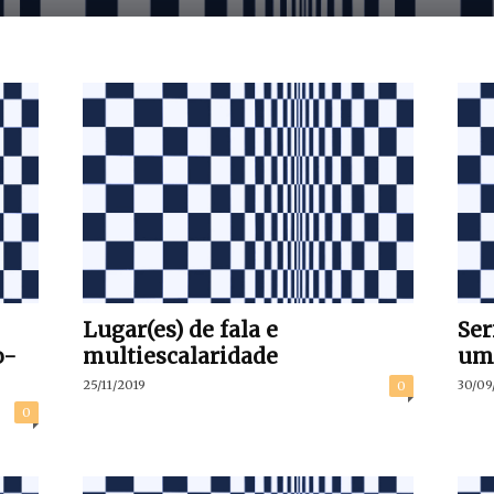
Lugar(es) de fala e
Ser
o-
multiescalaridade
uma
25/11/2019
30/09
0
0