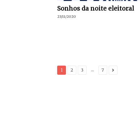
Sonhos da noite eleitoral
23/11/2020
...
1
2
3
7