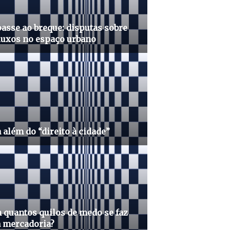
asse ao breque: disputas sobre
luxos no espaço urbano
 além do “direito à cidade”
quantos quilos de medo se faz
 mercadoria?