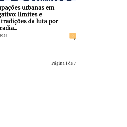
upações urbanas em
ativo: limites e
tradições da luta por
adia...
/2024
0
Página 1 de 7