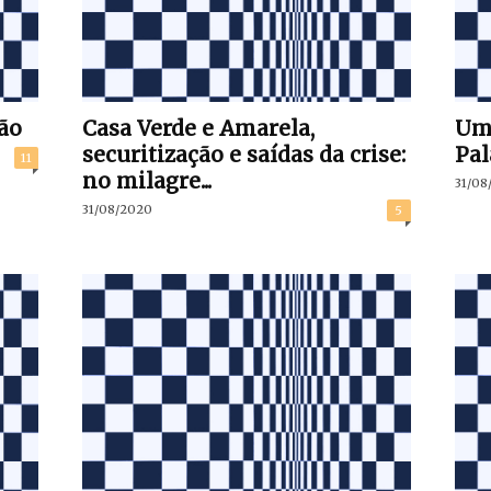
ão
Casa Verde e Amarela,
Uma
securitização e saídas da crise:
Pal
11
no milagre...
31/08
31/08/2020
5