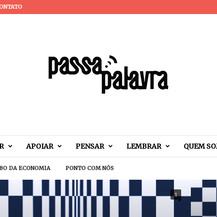
ONTATO
R
APOIAR
PENSAR
LEMBRAR
QUEM S
BO DA ECONOMIA
PONTO COM NÓS
1