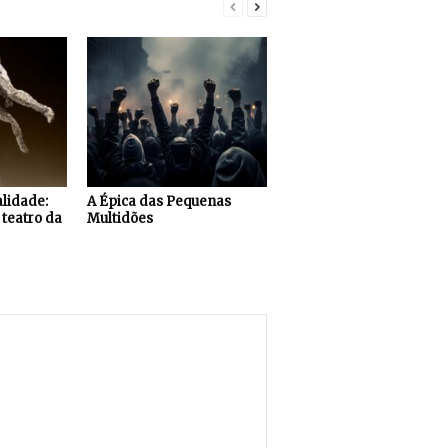
alidade:
A Épica das Pequenas
 teatro da
Multidões