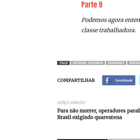
Parte 9
Podemos agora entend
classe trabalhadora.
TAGS
EXTREMA_ESQUERDA
MARXISMO
REFLEX
COMPARTILHAR
Facebook
Artigo anterior
Para não morrer, operadores paral
Brasil exigindo quarentena