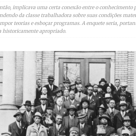
então, implicava uma certa conexão entre o conhecimento pro
ndendo da classe trabalhadora sobre suas condições materi
compor teorias e esboçar programas. A enquete seria, portan
ta historicamente apropriado.