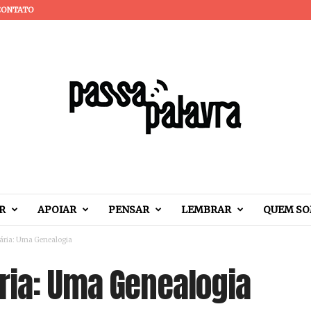
CONTATO
R
APOIAR
PENSAR
LEMBRAR
QUEM S
ária: Uma Genealogia
ria: Uma Genealogia