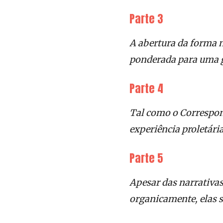
Parte 3
A abertura da forma 
ponderada para uma g
Parte 4
Tal como o Correspon
experiência proletária
Parte 5
Apesar das narrativa
organicamente, elas 