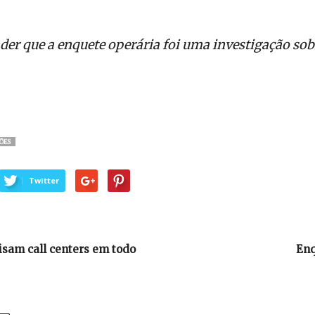
er que a enquete operária foi uma investigação so
ÕES
Twitter
isam call centers em todo
Enq