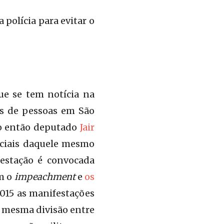
polícia para evitar o
ue se tem notícia na
s de pessoas em São
i o então deputado
Jair
nciais daquele mesmo
estação é convocada
am o
impeachment
e
os
2015 as manifestações
a mesma divisão entre