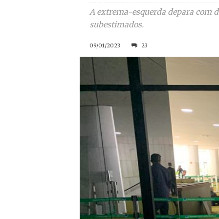
A extrema-esquerda depara com de
subestimados.
09/01/2023
23