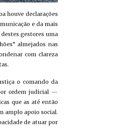
toa houve declarações
omunicação e da mais
 destes gestores uma
hões” almejados nas
 condenar com clareza
tas.
Justiça o comando da
por ordem judicial —
cas que as até então
 amplo apoio social.
pacidade de atuar por