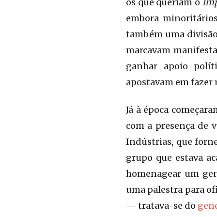
os que queriam o
im
embora minoritário
também uma divisão 
marcavam manifesta
ganhar apoio polít
apostavam em fazer 
Já à época começar
com a presença de v
Indústrias, que for
grupo que estava ac
homenagear um gene
uma palestra para ofi
— tratava-se do
gen