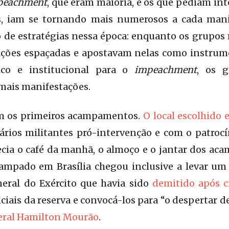
peachment
, que eram maioria, e os que pediam int
s, iam se tornando mais numerosos a cada mani
de estratégias nessa época: enquanto os grupos m
ções espaçadas e apostavam nelas como instrum
ico e institucional para o
impeachment
, os g
mais manifestações.
am os primeiros acampamentos.
O local escolhido 
ários militantes pró-intervenção e com o patrocí
necia o café da manhã, o almoço e o jantar dos a
ampado em Brasília chegou inclusive a levar um 
ral do Exército que havia sido
demitido após c
ciais da reserva e convocá-los para “o despertar d
eral Hamilton Mourão
.