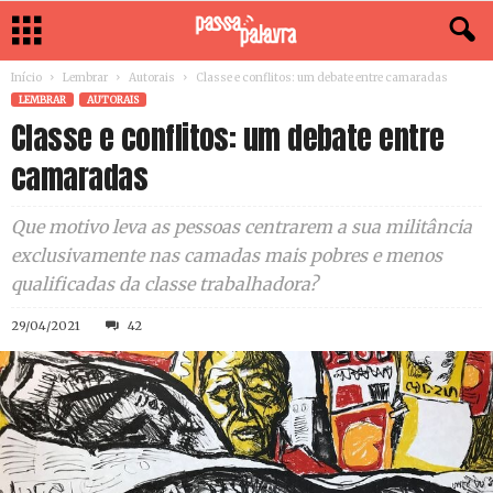
Início
Lembrar
Autorais
Classe e conflitos: um debate entre camaradas
LEMBRAR
AUTORAIS
Classe e conflitos: um debate entre
camaradas
Que motivo leva as pessoas centrarem a sua militância
exclusivamente nas camadas mais pobres e menos
qualificadas da classe trabalhadora?
29/04/2021
42