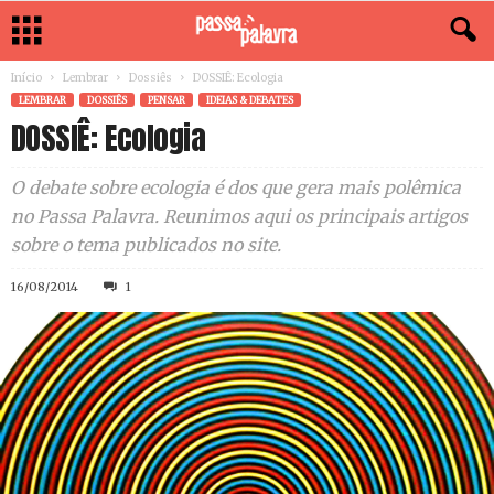
Início
Lembrar
Dossiês
DOSSIÊ: Ecologia
LEMBRAR
DOSSIÊS
PENSAR
IDEIAS & DEBATES
DOSSIÊ: Ecologia
O debate sobre ecologia é dos que gera mais polêmica
no Passa Palavra. Reunimos aqui os principais artigos
sobre o tema publicados no site.
16/08/2014
1