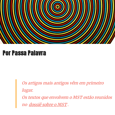
Por Passa Palavra
Os artigos mais antigos vêm em primeiro
lugar.
Os textos que envolvem o MST estão reunidos
no
dossiê sobre o MST
.