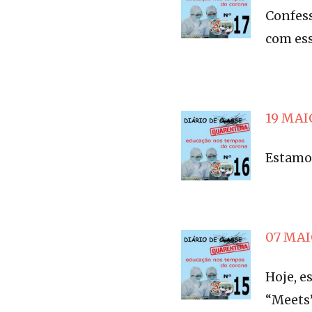
Confess
com es
19 MAIO
Estamos
07 MAIO
Hoje, e
“Meets”