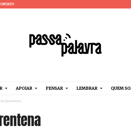
CONTATO
R
APOIAR
PENSAR
LEMBRAR
QUEM S
 da Quarentena
arentena