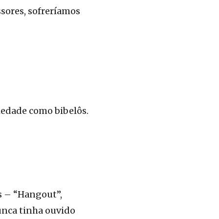
ssores, sofreríamos
ciedade como bibelôs.
s – “Hangout”,
nunca tinha ouvido