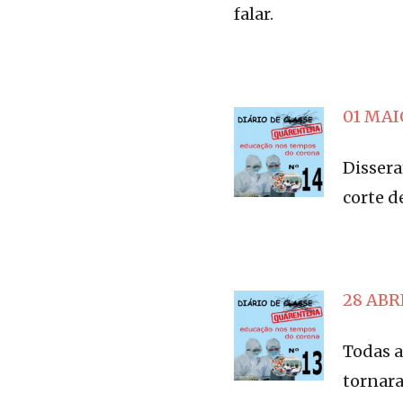
falar.
01 MAIO
Dissera
corte d
28 ABRI
Todas a
tornara