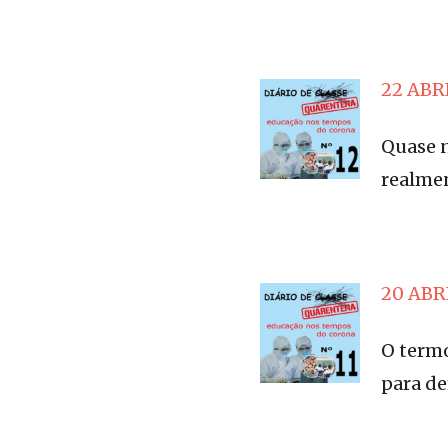
22 ABRI
Quase n
realmen
20 ABRI
O term
para de