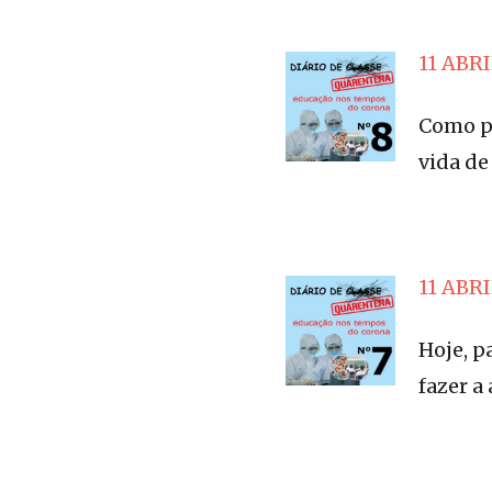
11 ABRI
Como pr
vida d
11 ABRI
Hoje, p
fazer a